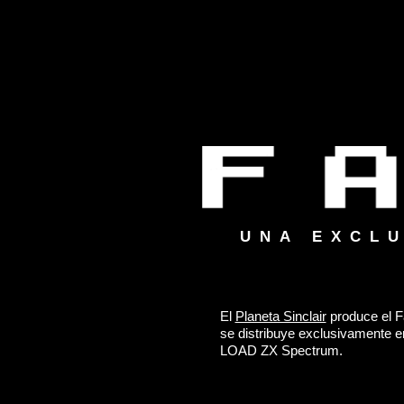
Ir
al
contenido
UNA EXCL
El
Planeta Sinclair
produce el F
se distribuye exclusivamente 
LOAD ZX Spectrum.