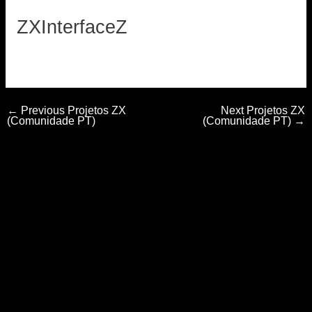
Skip
ZXInterfaceZ
to
content
By
loadzx
/
10 de Janeiro, 2026
←
Previous Projetos ZX
Next Projetos ZX
(Comunidade PT)
(Comunidade PT)
→