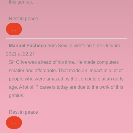
this genius.
Rest in peace
...
Toggle
Manuel Pacheco
from
Sevilla
wrote on
5 de Outubro,
this
2021
at
22:27
metabox.
Sir Clive was ahead of his time. He made computers
smaller and affordable. That made an impact in a lot of
people who were amazed by the computers at an early
age. A lot of IT careers today are due to the work of this
genius.
Rest in peace
...