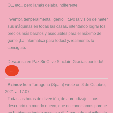
QL, etc... pero jamás dejaba indiferente.
Inventor, temperalmental, genio... tuvo la visión de meter
sus máquinas en todas las casas, intentando lograr los
precios más baratos y asequibles para el máximo de
gente ¡La informática para todos! y, realmente, lo
consiguió.
Descansa en Paz Sir Clive Sinclair ¡Gracias por todo!
...
Toggle
Azimov
from
Tarragona (Spain)
wrote on
3 de Outubro,
this
2021
at
17:07
metabox.
Todas las horas de diversión, de aprendizaje... nos
descubrió un mundo nuevo, que no conocíamos porque
no habíamos tenido acceso a él. A partir de ahí miles de