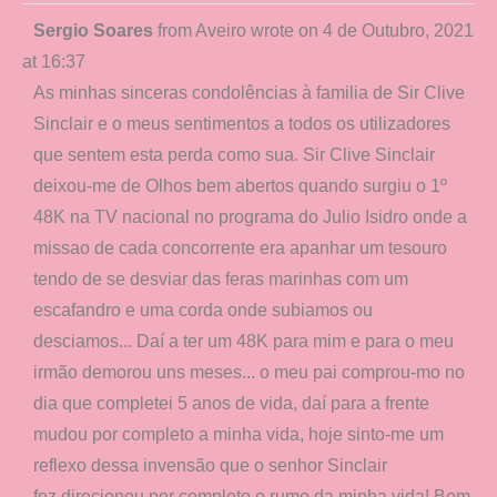
Toggle
Sergio Soares
from
Aveiro
wrote on
4 de Outubro, 2021
this
at
16:37
metabox.
As minhas sinceras condolências à familia de Sir Clive
Sinclair e o meus sentimentos a todos os utilizadores
que sentem esta perda como sua. Sir Clive Sinclair
deixou-me de Olhos bem abertos quando surgiu o 1º
48K na TV nacional no programa do Julio Isidro onde a
missao de cada concorrente era apanhar um tesouro
tendo de se desviar das feras marinhas com um
escafandro e uma corda onde subiamos ou
desciamos... Daí a ter um 48K para mim e para o meu
irmão demorou uns meses... o meu pai comprou-mo no
dia que completei 5 anos de vida, daí para a frente
mudou por completo a minha vida, hoje sinto-me um
reflexo dessa invensão que o senhor Sinclair
fez,direcionou por completo o rumo da minha vida! Bem