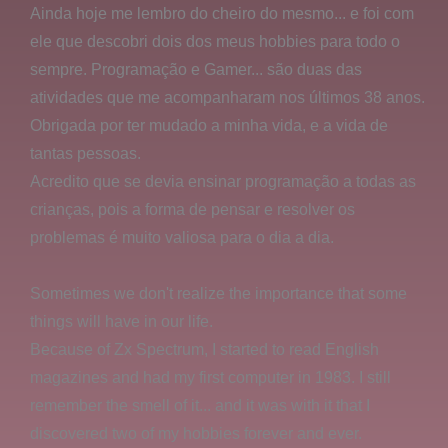
Ainda hoje me lembro do cheiro do mesmo... e foi com
ele que descobri dois dos meus hobbies para todo o
sempre. Programação e Gamer... são duas das
atividades que me acompanharam nos últimos 38 anos.
Obrigada por ter mudado a minha vida, e a vida de
tantas pessoas.
Acredito que se devia ensinar programação a todas as
crianças, pois a forma de pensar e resolver os
problemas é muito valiosa para o dia a dia.
Sometimes we don't realize the importance that some
things will have in our life.
Because of Zx Spectrum, I started to read English
magazines and had my first computer in 1983. I still
remember the smell of it... and it was with it that I
discovered two of my hobbies forever and ever.