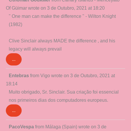
this
Of Güimar
wrote on
3 de Outubro, 2021
at
18:20
metabox.
" One man can make the difference " - Wilton Knight
(1982)
Clive Sinclair always MADE the difference , and his
legacy will always prevail
...
Toggle
Entebras
from
Vigo
wrote on
3 de Outubro, 2021
at
this
18:14
metabox.
Muito obrigado, Sr. Sinclair. Sua criação foi essencial
nos primeiros dias dos computadores europeus.
...
Toggle
PacoVespa
from
Málaga (Spain)
wrote on
3 de