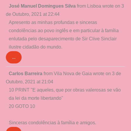
Toggle
José Manuel Domingues Silva
from
Lisboa
wrote on
3
this
de Outubro, 2021
at
22:44
metabox.
Apresento as minhas profundas e sinceras
condolências ao povo inglês e em particular à família
enlutada pelo desaparecimento de Sir Clive Sinclair
ilustre cidadão do mundo.
...
Toggle
Carlos Barreira
from
Vila Nova de Gaia
wrote on
3 de
this
Outubro, 2021
at
21:04
metabox.
10 PRINT "E aqueles, que por obras valerosas se vão
da lei da morte libertando"
20 GOTO 10
Sinceras condolências à família e amigos.