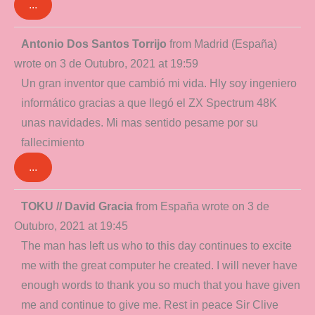
...
Toggle
Antonio Dos Santos Torrijo
from
Madrid (España)
this
wrote on
3 de Outubro, 2021
at
19:59
metabox.
Un gran inventor que cambió mi vida. Hly soy ingeniero
informático gracias a que llegó el ZX Spectrum 48K
unas navidades. Mi mas sentido pesame por su
fallecimiento
...
Toggle
TOKU // David Gracia
from
España
wrote on
3 de
this
Outubro, 2021
at
19:45
metabox.
The man has left us who to this day continues to excite
me with the great computer he created. I will never have
enough words to thank you so much that you have given
me and continue to give me. Rest in peace Sir Clive