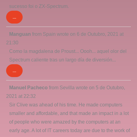
sucesso foi o ZX-Spectrum.
...
Toggle
Manguan
from
Spain
wrote on
6 de Outubro, 2021
at
this
21:30
metabox.
Como la magdalena de Proust... Oooh... aquel olor del
Spectrum caliente tras un largo día de diversión...
...
Toggle
Manuel Pacheco
from
Sevilla
wrote on
5 de Outubro,
this
2021
at
22:32
metabox.
Sir Clive was ahead of his time. He made computers
smaller and affordable, and that made an impact in a lot
of people who were amazed by the computers at an
early age. A lot of IT careers today are due to the work of