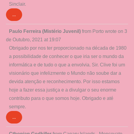
Sinclair.
...
Toggle
Paulo Ferreira (Mistério Juvenil)
from
Porto
wrote on
3
this
de Outubro, 2021
at
19:07
metabox.
Obrigado por nos ter proporcionado na década de 1980
a possibilidade de conhecer o que iria ser o mundo da
informática e de tudo o que a envolvia. Sir. Clive foi um
visionário que infelizmente o Mundo não soube dar a
devida atenção e reconhecimento. Por isso estamos
hoje a fazer essa justiça e a divulgar o seu enorme
contributo para o que somos hoje. Obrigado e até
sempre.
...
Toggle
Cthonian Godkiller
from
Canary Islands - Menceyato