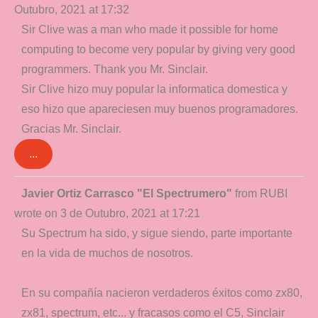
this
Outubro, 2021
at
17:32
metabox.
Sir Clive was a man who made it possible for home
computing to become very popular by giving very good
programmers. Thank you Mr. Sinclair.
Sir Clive hizo muy popular la informatica domestica y
eso hizo que apareciesen muy buenos programadores.
Gracias Mr. Sinclair.
...
Toggle
Javier Ortiz Carrasco "El Spectrumero"
from
RUBI
this
wrote on
3 de Outubro, 2021
at
17:21
metabox.
Su Spectrum ha sido, y sigue siendo, parte importante
en la vida de muchos de nosotros.
En su compañía nacieron verdaderos éxitos como zx80,
zx81, spectrum, etc... y fracasos como el C5, Sinclair