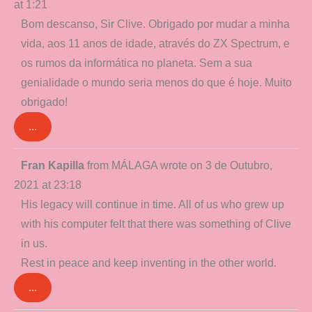
at
1:21
metabox.
Bom descanso, Sir Clive. Obrigado por mudar a minha
vida, aos 11 anos de idade, através do ZX Spectrum, e
os rumos da informática no planeta. Sem a sua
genialidade o mundo seria menos do que é hoje. Muito
obrigado!
...
Toggle
Fran Kapilla
from
MÁLAGA
wrote on
3 de Outubro,
this
2021
at
23:18
metabox.
His legacy will continue in time. All of us who grew up
with his computer felt that there was something of Clive
in us.
Rest in peace and keep inventing in the other world.
...