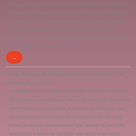
Programming and Gamer... are two of the activities that
have accompanied me for the last 38 years. Thank you
for changing my life, and the lives of so many people.
I believe that programming should be taught to all
children, as the way of thinking and solving problems is
very valuable for everyday life.
...
Toggle
João Ferreira do Rosário
from
Lisboa
wrote on
7 de
this
Outubro, 2021
at
7:31
metabox.
Um homem com um enorme espírito inventivo revelado
em todos os produtos que lançou no mercado, incluindo
televisores e calculadoras. A enorme contribuição que
deu para a revolução dos computadores nos anos 80
foram os vários computadores que lançou no mercado
acessíveis a todas as famílias, dos quais o de maior