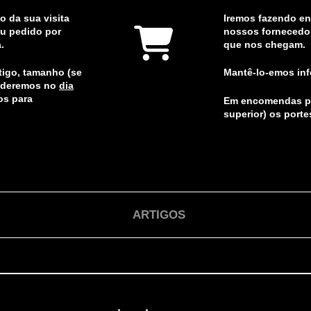
o da sua visita
Iremos fazendo e
u pedido por
nossos fornecedo
.
que nos chegam.
rtigo, tamanho (se
Mantê-lo-emos in
onderemos no
dia
os para
Em encomendas pa
superior) os porte
ARTIGOS